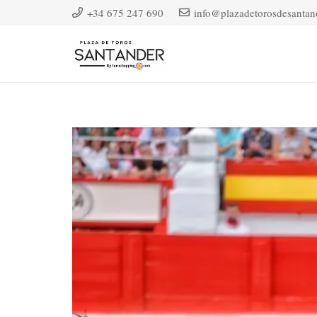
+34 675 247 690
info@plazadetorosdesantan