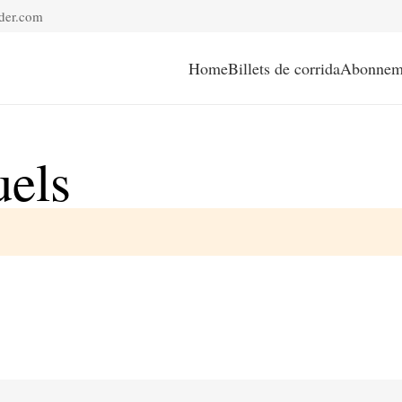
der.com
Home
Billets de corrida
Abonnem
uels