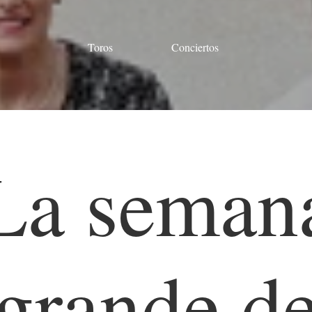
Toros
Conciertos
La seman
grande d