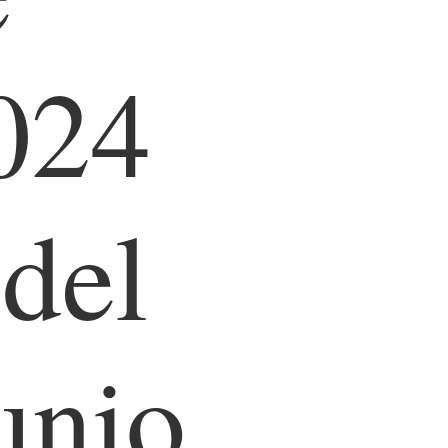
024
 del
unio