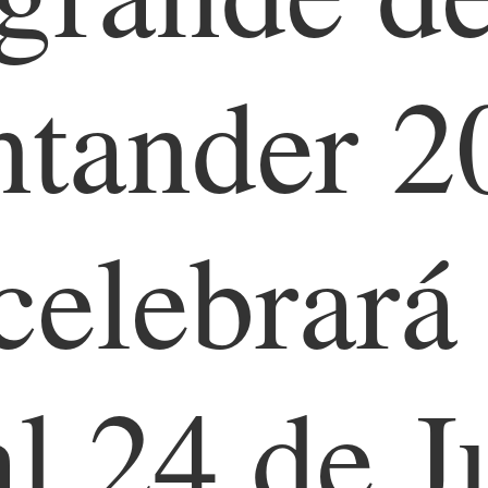
ntander 2
celebrará
al 24 de J