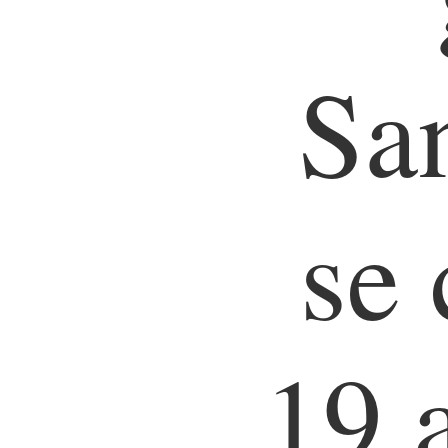
Sa
se 
19 