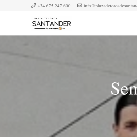
+34 675 247 690
info@plazadetorosdesantan
Sem